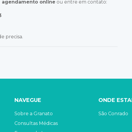
u
agendamento online
ou entre em contato:
3
e precisa.
NAVEGUE
ONDE EST
Sobre a Granato
São Conrado
Consultas Médicas