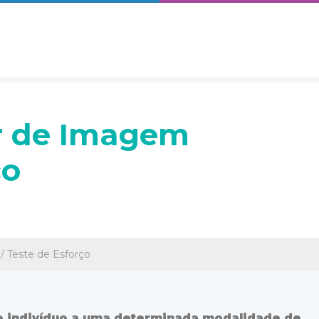
r de Imagem
ço
/
Teste de Esforço
o indivíduo a uma determinada modalidade de