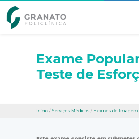
Exame Popula
Teste de Esfor
Início
/
Serviços Médicos
/
Exames de Imagem
Este exame consiste em submeter 