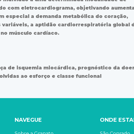
ado com eletrocardiograma, objetivando aument
m especial a demanda metabólica do coração,
 variáveis, a aptidão cardiorrespiratória global 
 no músculo cardíaco.
nça de isquemia miocárdica, prognóstico da doe
olvidas ao esforço e classe funcional
NAVEGUE
ONDE EST
Sobre a Granato
São Conrado