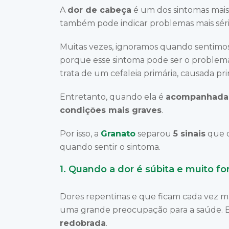
A
dor de cabeça
é um dos sintomas mais 
também pode indicar problemas mais sér
Muitas vezes, ignoramos quando sentimo
porque esse sintoma pode ser o problema p
trata de um cefaleia primária, causada p
Entretanto, quando ela é
acompanhada 
condições mais graves
.
Por isso, a
Granato
separou
5 sinais
que d
quando sentir o sintoma.
1. Quando a dor é súbita e muito fo
Dores repentinas e que ficam cada vez m
uma grande preocupação para a saúde. E
redobrada
.