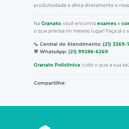
produtividade e afeta diretamente o nos
Na
Granato
,
você encontra
exames
e
co
o que precisa no mesmo lugar! Faça já o
📞 Central de Atendimento:
(21) 3269-
💬 WhatsApp:
(21) 99286-6269
Granato Policlínica
:
tudo o que a sua saú
Compartilhe: