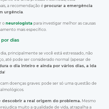
ais, a recomendação é
procurar a emergência
m urgência
.
r o
neurologista
para investigar melhor as causas
mento mais específico.
 por dias
ia, principalmente se você está estressado, não
ço, até pode ser considerado normal (apesar de
dura o dia inteiro e ainda por vários dias, a ida
da
!
icam doenças graves: pode ser só uma questão de
almológicos.
 descobrir a real origem do problema.
Mesmo
rejudica muito a qualidade de vida, atrapalha a