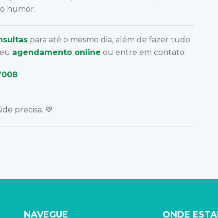
so humor.
nsultas
para até o mesmo dia, além de fazer tudo
 seu
agendamento online
ou entre em contato:
7008
de precisa. 💚
NAVEGUE
ONDE EST