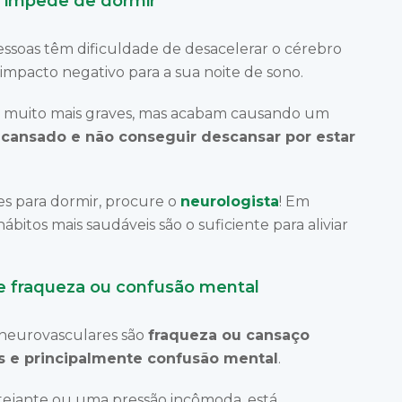
é impede de dormir
pessoas têm dificuldade de desacelerar o cérebro
mpacto negativo para a sua noite de sono.
s muito mais graves, mas acabam causando um
ar cansado e não conseguir descansar por estar
es para dormir, procure o
neurologista
! Em
hábitos mais saudáveis são o suficiente para aliviar
 fraqueza ou confusão mental
neurovasculares são
fraqueza ou cansaço
os e principalmente confusão mental
.
tejante ou uma pressão incômoda, está