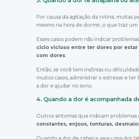
3. Quando a dor te atrapalha ou at
Por causa da agitação da rotina, muitas 
mesmo na hora de dormir, o que traz um i
Esses casos podem não indicar problema
ciclo vicioso entre ter dores por est
com dores
.
Então, se você tem insônias ou dificuldad
muitos casos, administrar o estresse e ter 
a dor e ajudar no sono.
4. Quando a dor é acompanhada de
Outros sintomas que indicam problemas 
constantes, enjoos, tonturas, desmai
Quando a dor de cabeça, seja uma dor la